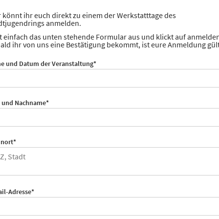
r könnt ihr euch direkt zu einem der Werkstatttage des
dtjugendrings anmelden.
lt einfach das unten stehende Formular aus und klickt auf anmelde
ald ihr von uns eine Bestätigung bekommt, ist eure Anmeldung gült
chtfeld
e und Datum der Veranstaltung
*
chtfeld
- und Nachname
*
chtfeld
nort
*
chtfeld
il-Adresse
*