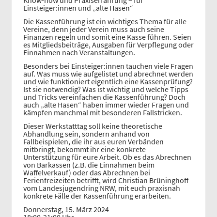
Einsteiger:innen und „alte Hasen“
Die Kassenführung ist ein wichtiges Thema für alle
Vereine, denn jeder Verein muss auch seine
Finanzen regeln und somit eine Kasse führen. Seien
es Mitgliedsbeiträge, Ausgaben für Verpflegung oder
Einnahmen nach Veranstaltungen.
Besonders bei Einsteiger:innen tauchen viele Fragen
auf. Was muss wie aufgelistet und abrechnet werden
und wie funktioniert eigentlich eine Kassenprüfung?
Ist sie notwendig? Was ist wichtig und welche Tipps
und Tricks vereinfachen die Kassenführung? Doch
auch „alte Hasen“ haben immer wieder Fragen und
kämpfen manchmal mit besonderen Fallstricken.
Dieser Werkstatttag soll keine theoretische
Abhandlung sein, sondern anhand von
Fallbeispielen, die ihr aus euren Verbänden
mitbringt, bekommt ihr eine konkrete
Unterstützung für eure Arbeit. Ob es das Abrechnen
von Barkassen (z.B. die Einnahmen beim
Waffelverkauf) oder das Abrechnen bei
Ferienfreizeiten betrifft, wird Christian Brüninghoff
vom Landesjugendring NRW, mit euch praxisnah
konkrete Fälle der Kassenführung erarbeiten.
Donnerstag, 15. März 2024
18:00-21:00 Uhr