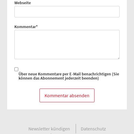
Webseite
Pflichtfeld
Kommentar
*
Über neue Kommentare per E-Mail benachrichtigen (Sie
können das Abonnement jederzeit beenden)
Kommentar absenden
Navigation
Newsletter kündigen
Datenschutz
überspringen