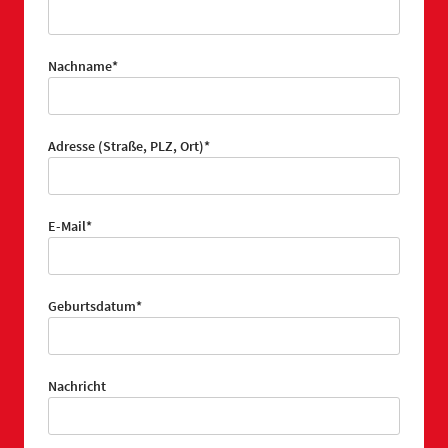
Pflichtfeld
Nachname
*
Pflichtfeld
Adresse (Straße, PLZ, Ort)
*
Pflichtfeld
E-Mail
*
Pflichtfeld
Geburtsdatum
*
Nachricht