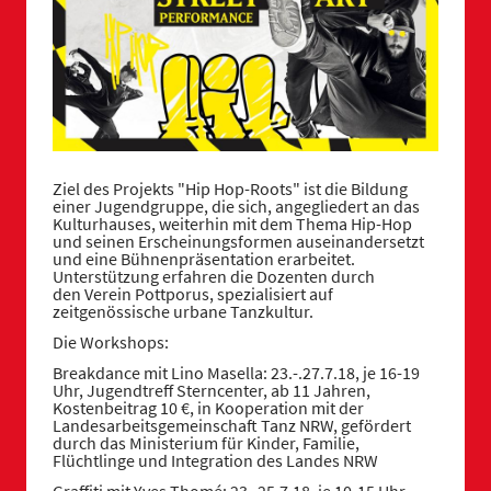
Ziel des Projekts "Hip Hop-Roots" ist die Bildung
einer Jugendgruppe, die sich, angegliedert an das
Kulturhauses, weiterhin mit dem Thema Hip-Hop
und seinen Erscheinungsformen auseinandersetzt
und eine Bühnenpräsentation erarbeitet.
Unterstützung erfahren die Dozenten durch
den Verein Pottporus, spezialisiert auf
zeitgenössische urbane Tanzkultur.
Die Workshops:
Breakdance mit Lino Masella: 23.-.27.7.18, je 16-19
Uhr, Jugendtreff Sterncenter, ab 11 Jahren,
Kostenbeitrag 10 €, in Kooperation mit der
Landesarbeitsgemeinschaft Tanz NRW, gefördert
durch das Ministerium für Kinder, Familie,
Flüchtlinge und Integration des Landes NRW
Graffiti mit Yves Thomé: 23.-25.7.18, je 10-15 Uhr,