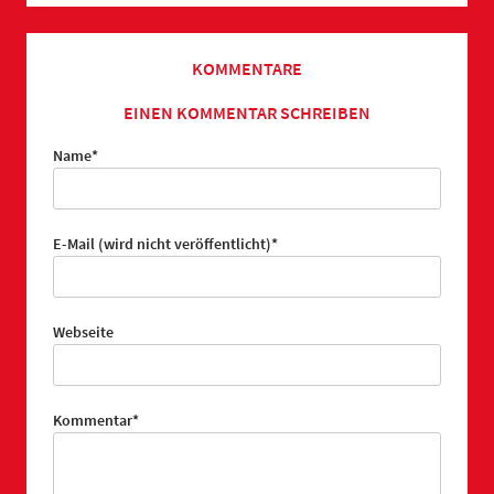
KOMMENTARE
EINEN KOMMENTAR SCHREIBEN
Pflichtfeld
Name
*
Pflichtfeld
E-Mail (wird nicht veröffentlicht)
*
Webseite
Pflichtfeld
Kommentar
*