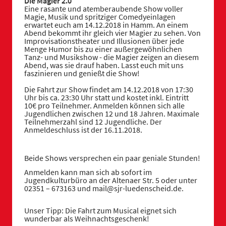
Die Magier 2.0
Eine rasante und atemberaubende Show voller
Magie, Musik und spritziger Comedyeinlagen
erwartet euch am 14.12.2018 in Hamm. An einem
Abend bekommt ihr gleich vier Magier zu sehen. Von
Improvisationstheater und Illusionen über jede
Menge Humor bis zu einer außergewöhnlichen
Tanz- und Musikshow - die Magier zeigen an diesem
Abend, was sie drauf haben. Lasst euch mit uns
faszinieren und genießt die Show!
Die Fahrt zur Show findet am 14.12.2018 von 17:30
Uhr bis ca. 23:30 Uhr statt und kostet inkl. Eintritt
10€ pro Teilnehmer. Anmelden können sich alle
Jugendlichen zwischen 12 und 18 Jahren. Maximale
Teilnehmerzahl sind 12 Jugendliche. Der
Anmeldeschluss ist der 16.11.2018.
Beide Shows versprechen ein paar geniale Stunden!
Anmelden kann man sich ab sofort im
Jugendkulturbüro an der Altenaer Str. 5 oder unter
02351 – 673163 und
mail@sjr-luedenscheid.de.
Unser Tipp: Die Fahrt zum Musical eignet sich
wunderbar als Weihnachtsgeschenk!