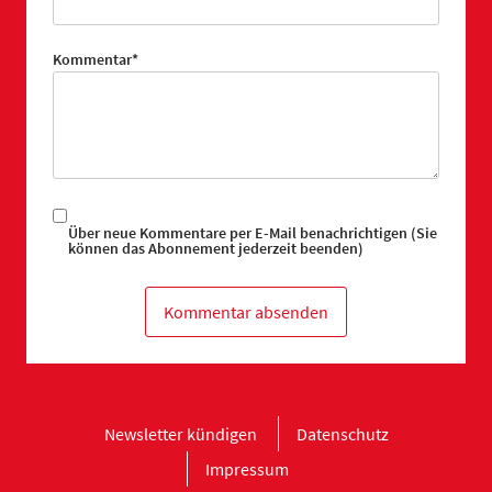
Pflichtfeld
Kommentar
*
Über neue Kommentare per E-Mail benachrichtigen (Sie
können das Abonnement jederzeit beenden)
Kommentar absenden
Navigation
Newsletter kündigen
Datenschutz
überspringen
Impressum